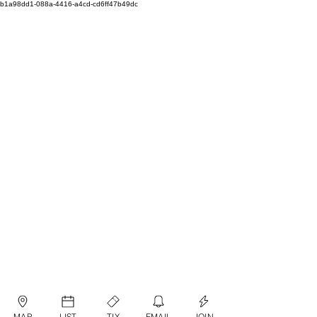
b1a98dd1-088a-4416-a4cd-cd6ff47b49dc
MAP
LIST
TIX
EMAIL
JOIN