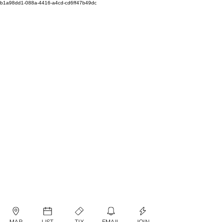
b1a98dd1-088a-4416-a4cd-cd6ff47b49dc
MAP
LIST
TIX
EMAIL
JOIN