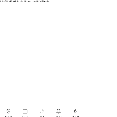
b1a98dd1-088a-4416-a4cd-cd6ff47b49dc
MAP
LIST
TIX
EMAIL
JOIN