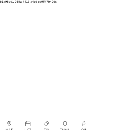
b1a98dd1-088a-4416-a4cd-cd6ff47b49dc
MAP
LIST
TIX
EMAIL
JOIN