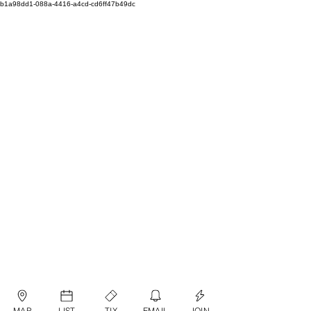
b1a98dd1-088a-4416-a4cd-cd6ff47b49dc
MAP
LIST
TIX
EMAIL
JOIN